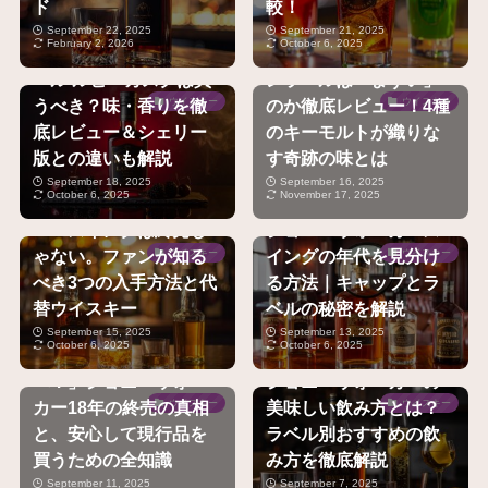
ド
較！
【速報評価】ジョニー
【評判は本当？】ジョ
September 22, 2025
September 21, 2025
February 2, 2026
October 6, 2025
ウォーカー ブラックラ
ニーウォーカーグリー
ベル ルビーカスクは買
ンラベルは「まずい」
うべき？味・香りを徹
のか徹底レビュー！4種
ウイスキー
ウイスキー
底レビュー＆シェリー
のキーモルトが織りな
版との違いも解説
す奇跡の味とは
September 18, 2025
September 16, 2025
October 6, 2025
November 17, 2025
まだ諦めないで！ジョ
【年代別早見表付き】
ニースイングは終売じ
ジョニーウォーカース
ゃない。ファンが知る
イングの年代を見分け
ウイスキー
ウイスキー
べき3つの入手方法と代
る方法｜キャップとラ
替ウイスキー
ベルの秘密を解説
September 15, 2025
September 13, 2025
October 6, 2025
October 6, 2025
「あのプラチナはどこ
へ？」ジョニーウォー
ジョニーウォーカーの
カー18年の終売の真相
美味しい飲み方とは？
ウイスキー
ウイスキー
と、安心して現行品を
ラベル別おすすめの飲
買うための全知識
み方を徹底解説
September 11, 2025
September 7, 2025