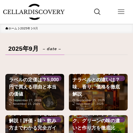
ホーム
2025年
9月
2025年9月
– date –
【2025年最新】ジョニ
【ジョニーウォーカー
ーウォーカーグリーン
18年 レビュー】プラチ
ラベルの定価は？5,000
ナラベルとの違いは？
ウイスキー
ウイスキー
円で買える理由と本当
味、香り、価格を徹底
の価値
解説
【ジョニ黒の全て】ジ
ジョニーウォーカーの
September 27, 2025
September 25, 2025
November 15, 2025
November 17, 2025
ョニーウォーカーブラ
ハイボール、どれで飲
ックラベル12年を徹底
む？レッド、ブラッ
解説！評価・味・飲み
ク、グリーンの味の違
ウイスキー
ウイスキー
方までわかる完全ガイ
いと作り方を徹底比