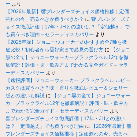
ー
より
【2026年最新】響ブレンダーズチョイス価格推移｜定価
割れの今、売るべきか買うべきか？
に
響ブレンダーズチ
ョイス徹底評価｜17年・JHとの違いは？「定価越え」で
も買うべき理由 – セラーディスカバリー
より
【2025年版】ジョニーウォーカーのおすすめ全7種を徹
底比較！初心者から愛好家まで必見の選び方
に
【ジョニ
黒の全て】ジョニーウォーカーブラックラベル12年を徹
底解説！評価・味・飲み方までわかる完全ガイド – セラ
ーディスカバリー
より
【速報評価】ジョニーウォーカー ブラックラベル ルビー
カスクは買うべき？味・香りを徹底レビュー＆シェリー
版との違いも解説
に
【ジョニ黒の全て】ジョニーウォー
カーブラックラベル12年を徹底解説！評価・味・飲み方
までわかる完全ガイド – セラーディスカバリー
より
響ブレンダーズチョイス徹底評価｜17年・JHとの違い
は？「定価越え」でも買うべき理由
に
【2026年最新】響
ブレンダーズチョイス価格推移｜定価割れの今、売るべ