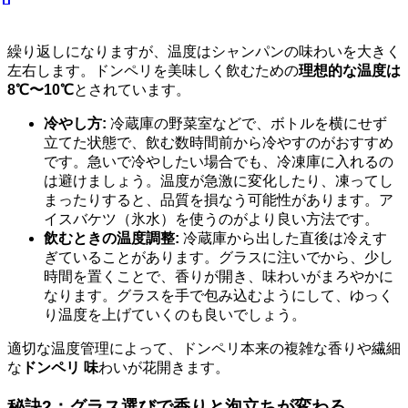
繰り返しになりますが、温度はシャンパンの味わいを大きく
左右します。ドンペリを美味しく飲むための
理想的な温度は
8℃〜10℃
とされています。
冷やし方:
冷蔵庫の野菜室などで、ボトルを横にせず
立てた状態で、飲む数時間前から冷やすのがおすすめ
です。急いで冷やしたい場合でも、冷凍庫に入れるの
は避けましょう。温度が急激に変化したり、凍ってし
まったりすると、品質を損なう可能性があります。ア
イスバケツ（氷水）を使うのがより良い方法です。
飲むときの温度調整:
冷蔵庫から出した直後は冷えす
ぎていることがあります。グラスに注いでから、少し
時間を置くことで、香りが開き、味わいがまろやかに
なります。グラスを手で包み込むようにして、ゆっく
り温度を上げていくのも良いでしょう。
適切な温度管理によって、ドンペリ本来の複雑な香りや繊細
な
ドンペリ 味
わいが花開きます。
秘訣2：グラス選びで香りと泡立ちが変わる