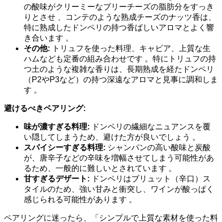
の酸味がクリーミーなブリーチーズの脂肪分をすっき
りとさせ 、コンテのような熟成チーズのナッツ香は、
特に熟成したドンペリの持つ香ばしいアロマとよく響
き合います 。
その他:
トリュフを使った料理、キャビア、上質な生
ハムなども定番の組み合わせです 。特にトリュフの持
つ土のような複雑な香りは、長期熟成を経たドンペリ
（P2やP3など）の持つ深遠なアロマと見事に調和しま
す 。
避けるべきペアリング:
味が濃すぎる料理:
ドンペリの繊細なニュアンスを覆
い隠してしまうため、避けた方が良いでしょう 。
スパイシーすぎる料理:
シャンパンの高い酸味と炭酸
が、唐辛子などの辛味を増幅させてしまう可能性があ
るため、一般的に難しいとされています 。
甘すぎるデザート:
ドンペリはブリュット（辛口）ス
タイルのため、強い甘みと衝突し、ワインが酸っぱく
感じられる可能性があります 。
ペアリングに迷ったら、「シンプルで上質な素材を使った料