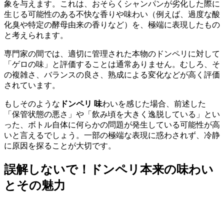
象を与えます。これは、おそらくシャンパンが劣化した際に
生じる可能性のある不快な香りや味わい（例えば、過度な酸
化臭や特定の酵母由来の香りなど）を、極端に表現したもの
と考えられます。
専門家の間では、適切に管理された本物のドンペリに対して
「ゲロの味」と評価することは通常ありません。むしろ、そ
の複雑さ、バランスの良さ、熟成による変化などが高く評価
されています。
もしそのような
ドンペリ 味
わいを感じた場合、前述した
「保管状態の悪さ」や「飲み頃を大きく逸脱している」とい
った、ボトル自体に何らかの問題が発生している可能性が高
いと言えるでしょう。一部の極端な表現に惑わされず、冷静
に原因を探ることが大切です。
誤解しないで！ドンペリ本来の味わい
とその魅力