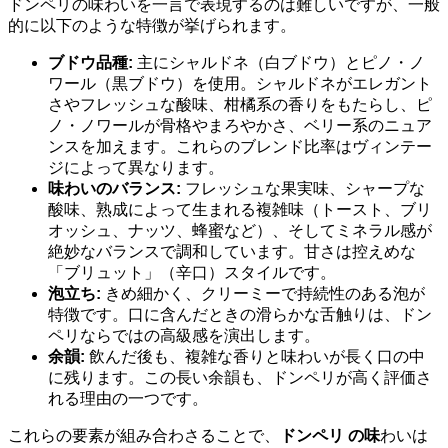
ドンペリの味わいを一言で表現するのは難しいですが、一般
的に以下のような特徴が挙げられます。
ブドウ品種:
主にシャルドネ（白ブドウ）とピノ・ノ
ワール（黒ブドウ）を使用。シャルドネがエレガント
さやフレッシュな酸味、柑橘系の香りをもたらし、ピ
ノ・ノワールが骨格やまろやかさ、ベリー系のニュア
ンスを加えます。これらのブレンド比率はヴィンテー
ジによって異なります。
味わいのバランス:
フレッシュな果実味、シャープな
酸味、熟成によって生まれる複雑味（トースト、ブリ
オッシュ、ナッツ、蜂蜜など）、そしてミネラル感が
絶妙なバランスで調和しています。甘さは控えめな
「ブリュット」（辛口）スタイルです。
泡立ち:
きめ細かく、クリーミーで持続性のある泡が
特徴です。口に含んだときの滑らかな舌触りは、ドン
ペリならではの高級感を演出します。
余韻:
飲んだ後も、複雑な香りと味わいが長く口の中
に残ります。この長い余韻も、ドンペリが高く評価さ
れる理由の一つです。
これらの要素が組み合わさることで、
ドンペリ の味
わいは