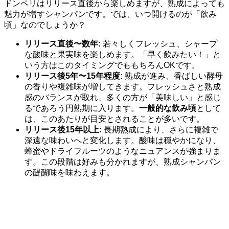
ドンペリはリリース直後から楽しめますが、熟成によっても
魅力が増すシャンパンです。では、いつ開けるのが「飲み
頃」なのでしょうか？
リリース直後〜数年:
若々しくフレッシュ、シャープ
な酸味と果実味を楽しめます。「早く飲みたい！」と
いう方はこのタイミングでももちろんOKです。
リリース後5年〜15年程度:
熟成が進み、香ばしい酵母
の香りや複雑味が増してきます。フレッシュさと熟成
感のバランスが取れ、多くの方が「美味しい」と感じ
るであろう円熟期に入ります。
一般的な飲み頃
として
は、このあたりが目安とされることが多いです。
リリース後15年以上:
長期熟成により、さらに複雑で
深遠な味わいへと変化します。酸味は穏やかになり、
蜂蜜やドライフルーツのようなニュアンスが強まりま
す。この段階は好みも分かれますが、熟成シャンパン
の醍醐味を味わえます。