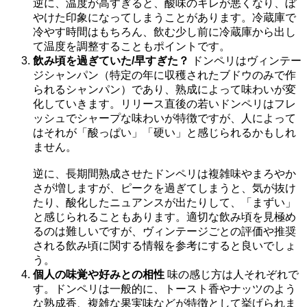
逆に、温度が高すぎると、酸味のキレが悪くなり、ぼ
やけた印象になってしまうことがあります。冷蔵庫で
冷やす時間はもちろん、飲む少し前に冷蔵庫から出し
て温度を調整することもポイントです。
飲み頃を過ぎていた/早すぎた？
ドンペリはヴィンテー
ジシャンパン（特定の年に収穫されたブドウのみで作
られるシャンパン）であり、熟成によって味わいが変
化していきます。リリース直後の若いドンペリはフレ
ッシュでシャープな味わいが特徴ですが、人によって
はそれが「酸っぱい」「硬い」と感じられるかもしれ
ません。
逆に、長期間熟成させたドンペリは複雑味やまろやか
さが増しますが、ピークを過ぎてしまうと、気が抜け
たり、酸化したニュアンスが出たりして、「まずい」
と感じられることもあります。適切な飲み頃を見極め
るのは難しいですが、ヴィンテージごとの評価や推奨
される飲み頃に関する情報を参考にすると良いでしょ
う。
個人の味覚や好みとの相性
味の感じ方は人それぞれで
す。ドンペリは一般的に、トースト香やナッツのよう
な熟成香、複雑な果実味などが特徴として挙げられま