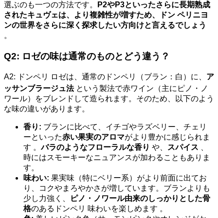
選ぶのも一つの方法です。
P2やP3といったさらに長期熟成
されたキュヴェは、より複雑性が増すため、ドン ペリニヨ
ンの世界をさらに深く探求したい方向けと言えるでしょう
。
Q2: ロゼの味は通常のものとどう違う？
A2: ドンペリ ロゼは、通常のドンペリ（ブラン：白）に、
ア
ッサンブラージュ法
という製法で赤ワイン（主にピノ・ノ
ワール）をブレンドして造られます。そのため、以下のよう
な味の違いがあります。
香り:
ブランに比べて、イチゴやラズベリー、チェリ
ーといった
赤い果実のアロマ
がより豊かに感じられま
す 。
バラのようなフローラルな香り
や、
スパイス
、
時にはスモーキーなニュアンスが加わることもありま
す。
味わい:
果実味（特にベリー系）がより前面に出てお
り、コクやまろやかさが増しています。ブランよりも
少し力強く、
ピノ・ノワール由来のしっかりとした骨
格
のあるドンペリ 味わいを楽しめます 。