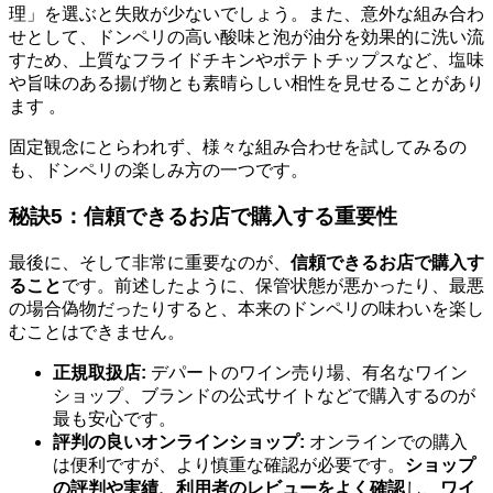
理」を選ぶと失敗が少ないでしょう。また、意外な組み合わ
せとして、ドンペリの高い酸味と泡が油分を効果的に洗い流
すため、上質なフライドチキンやポテトチップスなど、塩味
や旨味のある揚げ物とも素晴らしい相性を見せることがあり
ます 。
固定観念にとらわれず、様々な組み合わせを試してみるの
も、ドンペリの楽しみ方の一つです。
秘訣5：信頼できるお店で購入する重要性
最後に、そして非常に重要なのが、
信頼できるお店で購入す
ること
です。前述したように、保管状態が悪かったり、最悪
の場合偽物だったりすると、本来のドンペリの味わいを楽し
むことはできません。
正規取扱店:
デパートのワイン売り場、有名なワイン
ショップ、ブランドの公式サイトなどで購入するのが
最も安心です。
評判の良いオンラインショップ:
オンラインでの購入
は便利ですが、より慎重な確認が必要です。
ショップ
の評判や実績、利用者のレビューをよく確認
し、
ワイ