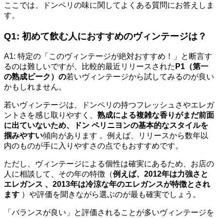
ここでは、ドンペリの味に関してよくある質問にお答えしま
す。
Q1: 初めて飲む人におすすめのヴィンテージは？
A1: 特定の「このヴィンテージが絶対おすすめ！」と断言す
るのは難しいですが、比較的最近リリースされた
P1（第一
の熟成ピーク）の
若いヴィンテージから試してみるのが良い
かもしれません。
若いヴィンテージは、ドンペリの持つフレッシュさやエレガ
ントさを感じ取りやすく、
熟成による複雑な香りがまだ前面
に出ていないため、ドン ペリニヨンの基本的なスタイルを
掴みやすい
傾向があります 。例えば、リリースから数年以
内のものが手に入りやすさの点でもおすすめです。
ただし、ヴィンテージによる個性は確実にあるため、お店の
人に相談して、その年の特徴（
例えば、2012年は力強さと
エレガンス 、2013年は冷涼な年のエレガンスが特徴とされ
ます
）や評価を聞きながら選ぶのが最も確実でしょう。
「バランスが良い」と評価されることが多いヴィンテージを