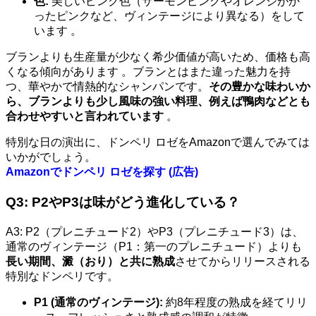
色:
美しいピンク色（サーモンピンクやオレンジがか
ったピンクなど、ヴィンテージにより異なる）をして
います 。
ブランよりも生産量が少なく希少価値が高いため、価格も高
くなる傾向があります 。ブランとはまた違った魅力を持
つ、華やかで情熱的なシャンパンです。
その豊かな味わいか
ら、ブランよりも少し風味の強い料理、例えば鴨肉などとも
合わせやすいと言われています
。
特別な日の演出に、ドンペリ ロゼをAmazonで選んでみては
いかがでしょう。
Amazonでドンペリ ロゼを探す (広告)
Q3: P2やP3は味がどう進化している？
A3: P2（プレニチュード2）やP3（プレニチュード3）は、
通常のヴィンテージ（P1：第一のプレニチュード）よりも
長い期間、澱（おり）と共に熟成
させてからリリースされる
特別なドンペリです。
P1 (通常のヴィンテージ):
約8年程度の熟成を経てリリ