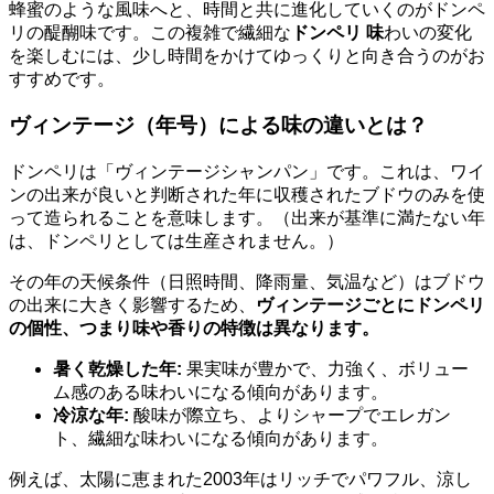
蜂蜜のような風味へと、時間と共に進化していくのがドンペ
リの醍醐味です。この複雑で繊細な
ドンペリ 味
わいの変化
を楽しむには、少し時間をかけてゆっくりと向き合うのがお
すすめです。
ヴィンテージ（年号）による味の違いとは？
ドンペリは「ヴィンテージシャンパン」です。これは、ワイ
ンの出来が良いと判断された年に収穫されたブドウのみを使
って造られることを意味します。（出来が基準に満たない年
は、ドンペリとしては生産されません。）
その年の天候条件（日照時間、降雨量、気温など）はブドウ
の出来に大きく影響するため、
ヴィンテージごとにドンペリ
の個性、つまり味や香りの特徴は異なります。
暑く乾燥した年:
果実味が豊かで、力強く、ボリュー
ム感のある味わいになる傾向があります。
冷涼な年:
酸味が際立ち、よりシャープでエレガン
ト、繊細な味わいになる傾向があります。
例えば、太陽に恵まれた2003年はリッチでパワフル、涼し