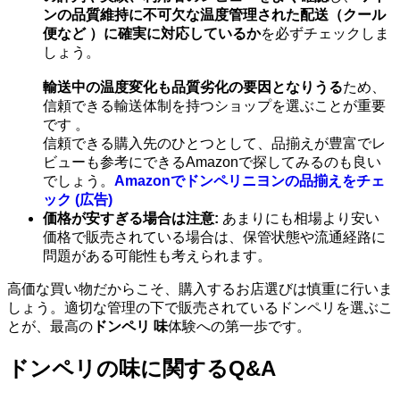
ンの品質維持に不可欠な温度管理された配送（クール
便など ）に確実に対応しているか
を必ずチェックしま
しょう。
輸送中の温度変化も品質劣化の要因となりうる
ため、
信頼できる輸送体制を持つショップを選ぶことが重要
です 。
信頼できる購入先のひとつとして、品揃えが豊富でレ
ビューも参考にできるAmazonで探してみるのも良い
でしょう。
Amazonでドンペリニヨンの品揃えをチェ
ック (広告)
価格が安すぎる場合は注意:
あまりにも相場より安い
価格で販売されている場合は、保管状態や流通経路に
問題がある可能性も考えられます。
高価な買い物だからこそ、購入するお店選びは慎重に行いま
しょう。適切な管理の下で販売されているドンペリを選ぶこ
とが、最高の
ドンペリ 味
体験への第一歩です。
ドンペリの味に関するQ&A