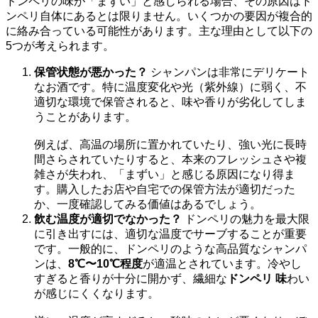
ドンペリの味が「まずい」と感じられる場合、その原因はド
ンペリ自体にあるとは限りません。いくつかの要因が複合的
に絡み合っている可能性があります。主な理由として以下の
5つが考えられます。
保管状態が悪かった？
シャンパンは非常にデリケート
なお酒です。特に温度変化や光（紫外線）に弱く、不
適切な環境で保管されると、味や香りが劣化してしま
うことがあります。
例えば、高温の場所に置かれていたり、強い光に長時
間さらされていたりすると、本来のフレッシュさや複
雑さが失われ、「まずい」と感じる原因になり得ま
す。購入したお店や自宅での保管方法が適切だった
か、一度確認してみる価値はあるでしょう。
飲む温度が適切でなかった？
ドンペリの魅力を最大限
に引き出すには、適切な温度でサーブすることが重要
です。一般的に、ドンペリのような高品質なシャンパ
ンは、
8℃〜10℃程度
が適温とされています。冷やし
すぎると香りが十分に開かず、繊細な
ドンペリ 味
わい
が感じにくくなります。