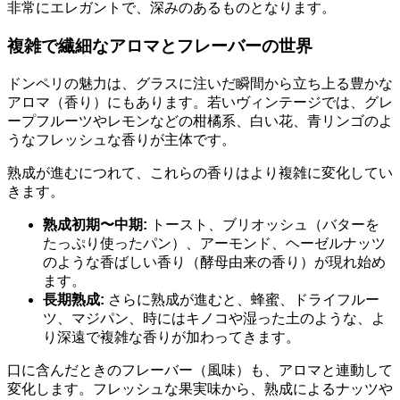
非常にエレガントで、深みのあるものとなります。
複雑で繊細なアロマとフレーバーの世界
ドンペリの魅力は、グラスに注いだ瞬間から立ち上る豊かな
アロマ（香り）にもあります。若いヴィンテージでは、グレ
ープフルーツやレモンなどの柑橘系、白い花、青リンゴのよ
うなフレッシュな香りが主体です。
熟成が進むにつれて、これらの香りはより複雑に変化してい
きます。
熟成初期〜中期:
トースト、ブリオッシュ（バターを
たっぷり使ったパン）、アーモンド、ヘーゼルナッツ
のような香ばしい香り（酵母由来の香り）が現れ始め
ます。
長期熟成:
さらに熟成が進むと、蜂蜜、ドライフルー
ツ、マジパン、時にはキノコや湿った土のような、よ
り深遠で複雑な香りが加わってきます。
口に含んだときのフレーバー（風味）も、アロマと連動して
変化します。フレッシュな果実味から、熟成によるナッツや