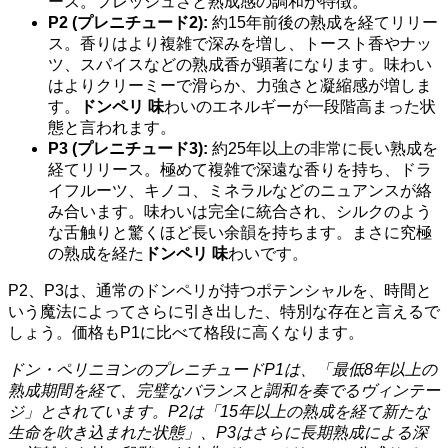
ース。フレッシュさと熟成感の調和が特徴。
P2 (プレニチュード2):
約15年前後の熟成を経てリリー
ス。香りはより複雑で深みを増し、トースト香やナッ
ツ、スパイスなどの熟成香が顕著になります。味わい
はよりクリーミーで滑らか、力強さと凝縮感が増しま
す。
ドンペリ 味
わいのエネルギーが一段階高まった状
態と言われます。
P3 (プレニチュード3):
約25年以上の非常に長い熟成を
経てリリース。極めて複雑で深遠な香りを持ち、ドラ
イフルーツ、キノコ、ミネラルなどのニュアンスが絡
み合います。味わいは完全に統合され、シルクのよう
な舌触りと驚くほど長い余韻を持ちます。まさに究極
の熟成を経た
ドンペリ 味
わいです。
P2、P3は、通常のドンペリが持つポテンシャルを、時間と
いう魔法によってさらに引き出した、特別な存在と言えるで
しょう。価格もP1に比べて格段に高くなります。
ドン・ペリニヨンのプレニチュードP1は、「最低8年以上の
熟成期間を経て、完璧なバランスと調和を奏でるヴィンテー
ジ」とされています。P2は「15年以上の熟成を経て新たな
生命を吹き込まれた状態」、P3はさらに長期熟成による深