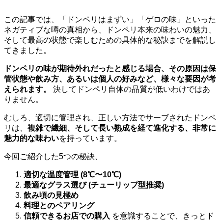
この記事では、「ドンペリはまずい」「ゲロの味」といった
ネガティブな噂の真相から、ドンペリ本来の味わいの魅力、
そして最高の状態で楽しむための具体的な秘訣までを解説し
てきました。
ドンペリの味が期待外れだったと感じる場合、その原因は保
管状態や飲み方、あるいは個人の好みなど、様々な要因が考
えられます。
決してドンペリ自体の品質が低いわけではあ
りません。
むしろ、適切に管理され、正しい方法でサーブされたドンペ
リは、
複雑で繊細、そして長い熟成を経て進化する、非常に
魅力的な味わい
を持っています。
今回ご紹介した5つの秘訣、
適切な温度管理 (8℃〜10℃)
最適なグラス選び (チューリップ型推奨)
飲み頃の見極め
料理とのペアリング
信頼できるお店での購入
を意識することで、きっとド