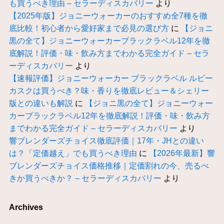
も買うべき理由 – セラーディスカバリー
より
【2025年版】ジョニーウォーカーのおすすめ全7種を徹
底比較！初心者から愛好家まで必見の選び方
に
【ジョニ
黒の全て】ジョニーウォーカーブラックラベル12年を徹
底解説！評価・味・飲み方までわかる完全ガイド – セラ
ーディスカバリー
より
【速報評価】ジョニーウォーカー ブラックラベル ルビー
カスクは買うべき？味・香りを徹底レビュー＆シェリー
版との違いも解説
に
【ジョニ黒の全て】ジョニーウォー
カーブラックラベル12年を徹底解説！評価・味・飲み方
までわかる完全ガイド – セラーディスカバリー
より
響ブレンダーズチョイス徹底評価｜17年・JHとの違い
は？「定価越え」でも買うべき理由
に
【2026年最新】響
ブレンダーズチョイス価格推移｜定価割れの今、売るべ
きか買うべきか？ – セラーディスカバリー
より
Archives