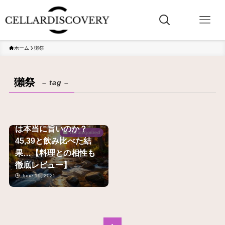
ホーム
獺祭
獺祭
– tag –
獺祭「磨き二割三分」
は本当に旨いのか？
Uncategorized
45,39と飲み比べた結
果…【料理との相性も
徹底レビュー】
June 19, 2025