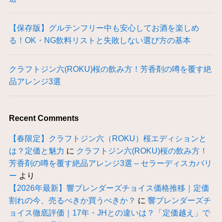
【保存版】グルテンフリー中も安心してお酒を楽しめ
る！OK・NG飲料リストと失敗しない選び方の基本
クラフトジン六(ROKU)桜の飲み方！芳香剤の噂を覆す絶
品アレンジ3選
Recent Comments
【春限定】クラフトジン六（ROKU）桜エディションと
は？定価と魅力
に
クラフトジン六(ROKU)桜の飲み方！
芳香剤の噂を覆す絶品アレンジ3選 – セラーディスカバリ
ー
より
【2026年最新】響ブレンダーズチョイス価格推移｜定価
割れの今、売るべきか買うべきか？
に
響ブレンダーズチ
ョイス徹底評価｜17年・JHとの違いは？「定価越え」で