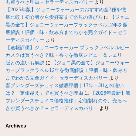
も買うべき理由 – セラーディスカバリー
より
【2025年版】ジョニーウォーカーのおすすめ全7種を徹
底比較！初心者から愛好家まで必見の選び方
に
【ジョニ
黒の全て】ジョニーウォーカーブラックラベル12年を徹
底解説！評価・味・飲み方までわかる完全ガイド – セラ
ーディスカバリー
より
【速報評価】ジョニーウォーカー ブラックラベル ルビー
カスクは買うべき？味・香りを徹底レビュー＆シェリー
版との違いも解説
に
【ジョニ黒の全て】ジョニーウォー
カーブラックラベル12年を徹底解説！評価・味・飲み方
までわかる完全ガイド – セラーディスカバリー
より
響ブレンダーズチョイス徹底評価｜17年・JHとの違い
は？「定価越え」でも買うべき理由
に
【2026年最新】響
ブレンダーズチョイス価格推移｜定価割れの今、売るべ
きか買うべきか？ – セラーディスカバリー
より
Archives