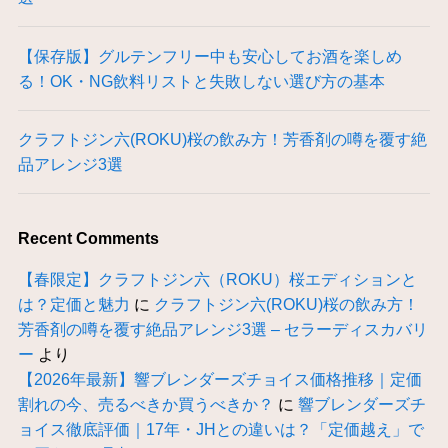
【保存版】グルテンフリー中も安心してお酒を楽しめ
る！OK・NG飲料リストと失敗しない選び方の基本
クラフトジン六(ROKU)桜の飲み方！芳香剤の噂を覆す絶
品アレンジ3選
Recent Comments
【春限定】クラフトジン六（ROKU）桜エディションと
は？定価と魅力
に
クラフトジン六(ROKU)桜の飲み方！
芳香剤の噂を覆す絶品アレンジ3選 – セラーディスカバリ
ー
より
【2026年最新】響ブレンダーズチョイス価格推移｜定価
割れの今、売るべきか買うべきか？
に
響ブレンダーズチ
ョイス徹底評価｜17年・JHとの違いは？「定価越え」で