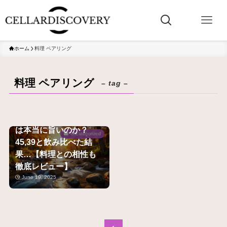
ホーム
料理 ペアリング
料理 ペアリング
– tag –
獺祭「磨き二割三分」
は本当に旨いのか？
Uncategorized
45,39と飲み比べた結
果…【料理との相性も
徹底レビュー】
June 19, 2025