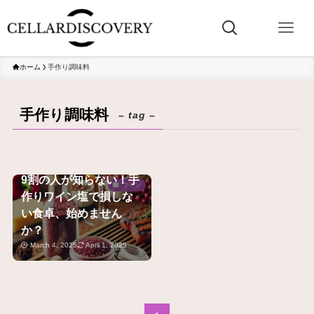
ホーム
手作り調味料
手作り調味料
– tag –
9割の人が知らない！手
ワイン
作りワイン塩で損しな
い食卓、始めません
か？
March 4, 2025
April 1, 2025