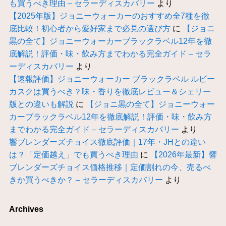
も買うべき理由 – セラーディスカバリー
より
【2025年版】ジョニーウォーカーのおすすめ全7種を徹
底比較！初心者から愛好家まで必見の選び方
に
【ジョニ
黒の全て】ジョニーウォーカーブラックラベル12年を徹
底解説！評価・味・飲み方までわかる完全ガイド – セラ
ーディスカバリー
より
【速報評価】ジョニーウォーカー ブラックラベル ルビー
カスクは買うべき？味・香りを徹底レビュー＆シェリー
版との違いも解説
に
【ジョニ黒の全て】ジョニーウォー
カーブラックラベル12年を徹底解説！評価・味・飲み方
までわかる完全ガイド – セラーディスカバリー
より
響ブレンダーズチョイス徹底評価｜17年・JHとの違い
は？「定価越え」でも買うべき理由
に
【2026年最新】響
ブレンダーズチョイス価格推移｜定価割れの今、売るべ
きか買うべきか？ – セラーディスカバリー
より
Archives