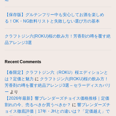
【保存版】グルテンフリー中も安心してお酒を楽しめ
る！OK・NG飲料リストと失敗しない選び方の基本
クラフトジン六(ROKU)桜の飲み方！芳香剤の噂を覆す絶
品アレンジ3選
Recent Comments
【春限定】クラフトジン六（ROKU）桜エディションと
は？定価と魅力
に
クラフトジン六(ROKU)桜の飲み方！
芳香剤の噂を覆す絶品アレンジ3選 – セラーディスカバリ
ー
より
【2026年最新】響ブレンダーズチョイス価格推移｜定価
割れの今、売るべきか買うべきか？
に
響ブレンダーズチ
ョイス徹底評価｜17年・JHとの違いは？「定価越え」で