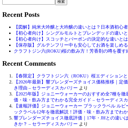
検索
Recent Posts
【図解】純米大吟醸と大吟醸の違いとは？日本酒初心者
【初心者向け】シングルモルトとブレンデッドの違いと
【初心者向け】スコッチとバーボンの決定的な違いとは
【保存版】グルテンフリー中も安心してお酒を楽しめる
クラフトジン六(ROKU)桜の飲み方！芳香剤の噂を覆す
Recent Comments
【春限定】クラフトジン六（ROKU）桜エディション
【2026年最新】響ブレンダーズチョイス価格推移｜定
き理由 – セラーディスカバリー
より
【2025年版】ジョニーウォーカーのおすすめ全7種を
価・味・飲み方までわかる完全ガイド – セラーディス
【速報評価】ジョニーウォーカー ブラックラベル ル
ックラベル12年を徹底解説！評価・味・飲み方までわか
響ブレンダーズチョイス徹底評価｜17年・JHとの違い
きか？ – セラーディスカバリー
より