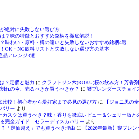
が絶対に失敗しない選び方
は？味の特徴とおすすめ銘柄を徹底解説！
？味わい・原料・樽の違いと失敗しないおすすめ銘柄4選
！OK・NG飲料リストと失敗しない選び方の基本
絶品アレンジ3選
とは？定価と魅力
に
クラフトジン六(ROKU)桜の飲み方！芳香
価割れの今、売るべきか買うべきか？
に
響ブレンダーズチョイス
徹底比較！初心者から愛好家まで必見の選び方
に
【ジョニ黒の全
カバリー
より
ビーカスクは買うべき？味・香りを徹底レビュー＆シェリー版と
る完全ガイド – セラーディスカバリー
より
は？「定価越え」でも買うべき理由
に
【2026年最新】響ブ