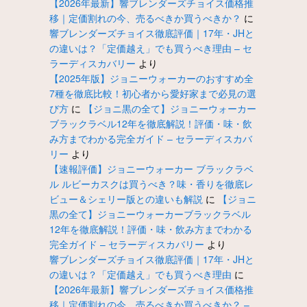
【2026年最新】響ブレンダーズチョイス価格推
移｜定価割れの今、売るべきか買うべきか？
に
響ブレンダーズチョイス徹底評価｜17年・JHと
の違いは？「定価越え」でも買うべき理由 – セ
ラーディスカバリー
より
【2025年版】ジョニーウォーカーのおすすめ全
7種を徹底比較！初心者から愛好家まで必見の選
び方
に
【ジョニ黒の全て】ジョニーウォーカー
ブラックラベル12年を徹底解説！評価・味・飲
み方までわかる完全ガイド – セラーディスカバ
リー
より
【速報評価】ジョニーウォーカー ブラックラベ
ル ルビーカスクは買うべき？味・香りを徹底レ
ビュー＆シェリー版との違いも解説
に
【ジョニ
黒の全て】ジョニーウォーカーブラックラベル
12年を徹底解説！評価・味・飲み方までわかる
完全ガイド – セラーディスカバリー
より
響ブレンダーズチョイス徹底評価｜17年・JHと
の違いは？「定価越え」でも買うべき理由
に
【2026年最新】響ブレンダーズチョイス価格推
移｜定価割れの今、売るべきか買うべきか？ –