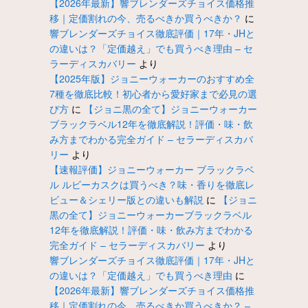
【2026年最新】響ブレンダーズチョイス価格推
移｜定価割れの今、売るべきか買うべきか？
に
響ブレンダーズチョイス徹底評価｜17年・JHと
の違いは？「定価越え」でも買うべき理由 – セ
ラーディスカバリー
より
【2025年版】ジョニーウォーカーのおすすめ全
7種を徹底比較！初心者から愛好家まで必見の選
び方
に
【ジョニ黒の全て】ジョニーウォーカー
ブラックラベル12年を徹底解説！評価・味・飲
み方までわかる完全ガイド – セラーディスカバ
リー
より
【速報評価】ジョニーウォーカー ブラックラベ
ル ルビーカスクは買うべき？味・香りを徹底レ
ビュー＆シェリー版との違いも解説
に
【ジョニ
黒の全て】ジョニーウォーカーブラックラベル
12年を徹底解説！評価・味・飲み方までわかる
完全ガイド – セラーディスカバリー
より
響ブレンダーズチョイス徹底評価｜17年・JHと
の違いは？「定価越え」でも買うべき理由
に
【2026年最新】響ブレンダーズチョイス価格推
移｜定価割れの今、売るべきか買うべきか？ –