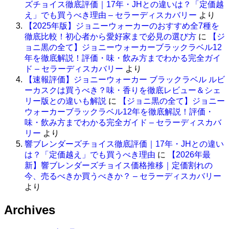
ズチョイス徹底評価｜17年・JHとの違いは？「定価越
え」でも買うべき理由 – セラーディスカバリー
より
【2025年版】ジョニーウォーカーのおすすめ全7種を
徹底比較！初心者から愛好家まで必見の選び方
に
【ジ
ョニ黒の全て】ジョニーウォーカーブラックラベル12
年を徹底解説！評価・味・飲み方までわかる完全ガイ
ド – セラーディスカバリー
より
【速報評価】ジョニーウォーカー ブラックラベル ルビ
ーカスクは買うべき？味・香りを徹底レビュー＆シェ
リー版との違いも解説
に
【ジョニ黒の全て】ジョニー
ウォーカーブラックラベル12年を徹底解説！評価・
味・飲み方までわかる完全ガイド – セラーディスカバ
リー
より
響ブレンダーズチョイス徹底評価｜17年・JHとの違い
は？「定価越え」でも買うべき理由
に
【2026年最
新】響ブレンダーズチョイス価格推移｜定価割れの
今、売るべきか買うべきか？ – セラーディスカバリー
より
Archives