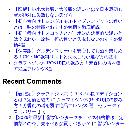
【図解】純米大吟醸と大吟醸の違いとは？日本酒初心
者が絶対に失敗しない選び方
【初心者向け】シングルモルトとブレンデッドの違い
とは？味の特徴とおすすめ銘柄を徹底解説！
【初心者向け】スコッチとバーボンの決定的な違いと
は？味わい・原料・樽の違いと失敗しないおすすめ銘
柄4選
【保存版】グルテンフリー中も安心してお酒を楽しめ
る！OK・NG飲料リストと失敗しない選び方の基本
クラフトジン六(ROKU)桜の飲み方！芳香剤の噂を覆
す絶品アレンジ3選
Recent Comments
【春限定】クラフトジン六（ROKU）桜エディション
とは？定価と魅力
に
クラフトジン六(ROKU)桜の飲み
方！芳香剤の噂を覆す絶品アレンジ3選 – セラーディ
スカバリー
より
【2026年最新】響ブレンダーズチョイス価格推移｜定
価割れの今、売るべきか買うべきか？
に
響ブレンダー