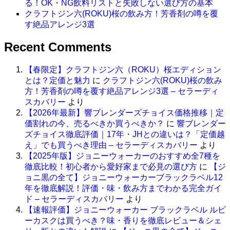
る！OK・NG飲料リストと失敗しない選び方の基本
クラフトジン六(ROKU)桜の飲み方！芳香剤の噂を覆
す絶品アレンジ3選
Recent Comments
【春限定】クラフトジン六（ROKU）桜エディション
とは？定価と魅力
に
クラフトジン六(ROKU)桜の飲み
方！芳香剤の噂を覆す絶品アレンジ3選 – セラーディ
スカバリー
より
【2026年最新】響ブレンダーズチョイス価格推移｜定
価割れの今、売るべきか買うべきか？
に
響ブレンダー
ズチョイス徹底評価｜17年・JHとの違いは？「定価越
え」でも買うべき理由 – セラーディスカバリー
より
【2025年版】ジョニーウォーカーのおすすめ全7種を
徹底比較！初心者から愛好家まで必見の選び方
に
【ジ
ョニ黒の全て】ジョニーウォーカーブラックラベル12
年を徹底解説！評価・味・飲み方までわかる完全ガイ
ド – セラーディスカバリー
より
【速報評価】ジョニーウォーカー ブラックラベル ルビ
ーカスクは買うべき？味・香りを徹底レビュー＆シェ