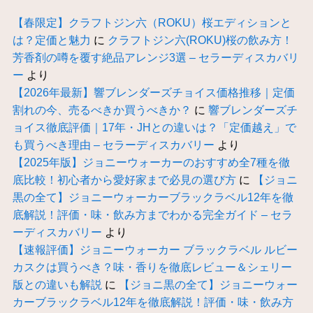
【春限定】クラフトジン六（ROKU）桜エディションと
は？定価と魅力
に
クラフトジン六(ROKU)桜の飲み方！
芳香剤の噂を覆す絶品アレンジ3選 – セラーディスカバリ
ー
より
【2026年最新】響ブレンダーズチョイス価格推移｜定価
割れの今、売るべきか買うべきか？
に
響ブレンダーズチ
ョイス徹底評価｜17年・JHとの違いは？「定価越え」で
も買うべき理由 – セラーディスカバリー
より
【2025年版】ジョニーウォーカーのおすすめ全7種を徹
底比較！初心者から愛好家まで必見の選び方
に
【ジョニ
黒の全て】ジョニーウォーカーブラックラベル12年を徹
底解説！評価・味・飲み方までわかる完全ガイド – セラ
ーディスカバリー
より
【速報評価】ジョニーウォーカー ブラックラベル ルビー
カスクは買うべき？味・香りを徹底レビュー＆シェリー
版との違いも解説
に
【ジョニ黒の全て】ジョニーウォー
カーブラックラベル12年を徹底解説！評価・味・飲み方