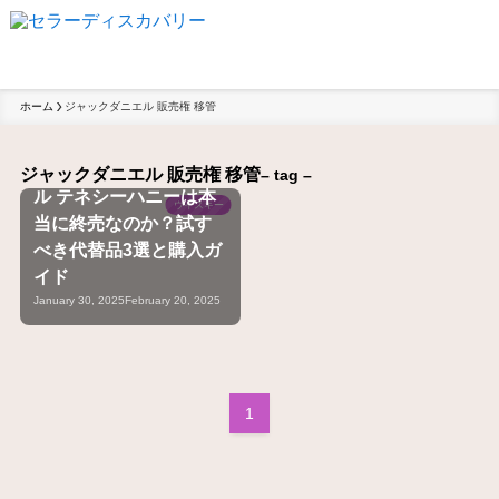
ホーム
ジャックダニエル 販売権 移管
もう飲めないの？甘党
必見、ジャックダニエ
ジャックダニエル 販売権 移管
– tag –
ル テネシーハニーは本
ウイスキー
当に終売なのか？試す
べき代替品3選と購入ガ
イド
January 30, 2025
February 20, 2025
1