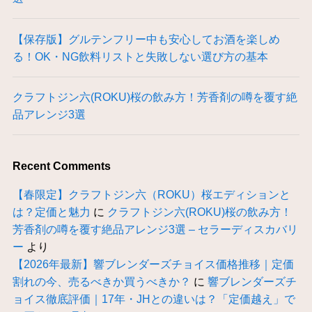
【保存版】グルテンフリー中も安心してお酒を楽しめ
る！OK・NG飲料リストと失敗しない選び方の基本
クラフトジン六(ROKU)桜の飲み方！芳香剤の噂を覆す絶
品アレンジ3選
Recent Comments
【春限定】クラフトジン六（ROKU）桜エディションと
は？定価と魅力
に
クラフトジン六(ROKU)桜の飲み方！
芳香剤の噂を覆す絶品アレンジ3選 – セラーディスカバリ
ー
より
【2026年最新】響ブレンダーズチョイス価格推移｜定価
割れの今、売るべきか買うべきか？
に
響ブレンダーズチ
ョイス徹底評価｜17年・JHとの違いは？「定価越え」で