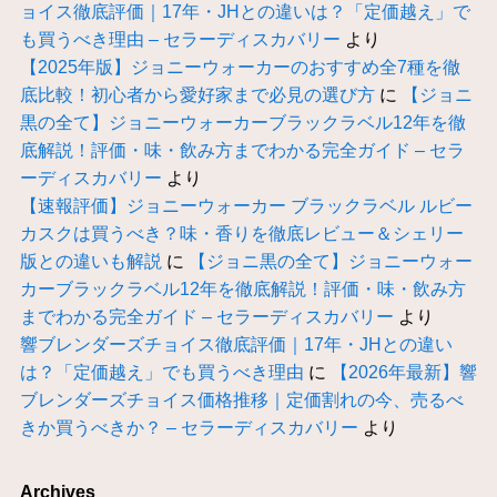
ョイス徹底評価｜17年・JHとの違いは？「定価越え」で
も買うべき理由 – セラーディスカバリー
より
【2025年版】ジョニーウォーカーのおすすめ全7種を徹
底比較！初心者から愛好家まで必見の選び方
に
【ジョニ
黒の全て】ジョニーウォーカーブラックラベル12年を徹
底解説！評価・味・飲み方までわかる完全ガイド – セラ
ーディスカバリー
より
【速報評価】ジョニーウォーカー ブラックラベル ルビー
カスクは買うべき？味・香りを徹底レビュー＆シェリー
版との違いも解説
に
【ジョニ黒の全て】ジョニーウォー
カーブラックラベル12年を徹底解説！評価・味・飲み方
までわかる完全ガイド – セラーディスカバリー
より
響ブレンダーズチョイス徹底評価｜17年・JHとの違い
は？「定価越え」でも買うべき理由
に
【2026年最新】響
ブレンダーズチョイス価格推移｜定価割れの今、売るべ
きか買うべきか？ – セラーディスカバリー
より
Archives