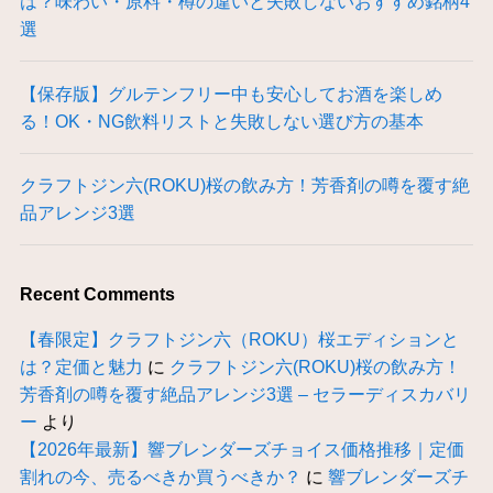
は？味わい・原料・樽の違いと失敗しないおすすめ銘柄4
選
【保存版】グルテンフリー中も安心してお酒を楽しめ
る！OK・NG飲料リストと失敗しない選び方の基本
クラフトジン六(ROKU)桜の飲み方！芳香剤の噂を覆す絶
品アレンジ3選
Recent Comments
【春限定】クラフトジン六（ROKU）桜エディションと
は？定価と魅力
に
クラフトジン六(ROKU)桜の飲み方！
芳香剤の噂を覆す絶品アレンジ3選 – セラーディスカバリ
ー
より
【2026年最新】響ブレンダーズチョイス価格推移｜定価
割れの今、売るべきか買うべきか？
に
響ブレンダーズチ