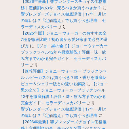
【2026年最新】響ブレンダーズチョイス価格推
移｜定価割れの今、売るべきか買うべきか？
に
響ブレンダーズチョイス徹底評価｜17年・JHと
の違いは？「定価越え」でも買うべき理由 – セ
ラーディスカバリー
より
【2025年版】ジョニーウォーカーのおすすめ全
7種を徹底比較！初心者から愛好家まで必見の選
び方
に
【ジョニ黒の全て】ジョニーウォーカー
ブラックラベル12年を徹底解説！評価・味・飲
み方までわかる完全ガイド – セラーディスカバ
リー
より
【速報評価】ジョニーウォーカー ブラックラベ
ル ルビーカスクは買うべき？味・香りを徹底レ
ビュー＆シェリー版との違いも解説
に
【ジョニ
黒の全て】ジョニーウォーカーブラックラベル
12年を徹底解説！評価・味・飲み方までわかる
完全ガイド – セラーディスカバリー
より
響ブレンダーズチョイス徹底評価｜17年・JHと
の違いは？「定価越え」でも買うべき理由
に
【2026年最新】響ブレンダーズチョイス価格推
移｜定価割れの今、売るべきか買うべきか？ –