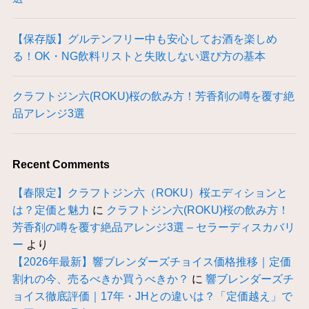
【保存版】グルテンフリー中も安心してお酒を楽しめ
る！OK・NG飲料リストと失敗しない選び方の基本
クラフトジン六(ROKU)桜の飲み方！芳香剤の噂を覆す絶
品アレンジ3選
Recent Comments
【春限定】クラフトジン六（ROKU）桜エディションと
は？定価と魅力
に
クラフトジン六(ROKU)桜の飲み方！
芳香剤の噂を覆す絶品アレンジ3選 – セラーディスカバリ
ー
より
【2026年最新】響ブレンダーズチョイス価格推移｜定価
割れの今、売るべきか買うべきか？
に
響ブレンダーズチ
ョイス徹底評価｜17年・JHとの違いは？「定価越え」で