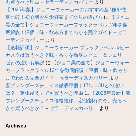
も買うべき理由 – セラーディスカバリー
より
【2025年版】ジョニーウォーカーのおすすめ全7種を徹
底比較！初心者から愛好家まで必見の選び方
に
【ジョニ
黒の全て】ジョニーウォーカーブラックラベル12年を徹
底解説！評価・味・飲み方までわかる完全ガイド – セラ
ーディスカバリー
より
【速報評価】ジョニーウォーカー ブラックラベル ルビー
カスクは買うべき？味・香りを徹底レビュー＆シェリー
版との違いも解説
に
【ジョニ黒の全て】ジョニーウォー
カーブラックラベル12年を徹底解説！評価・味・飲み方
までわかる完全ガイド – セラーディスカバリー
より
響ブレンダーズチョイス徹底評価｜17年・JHとの違い
は？「定価越え」でも買うべき理由
に
【2026年最新】響
ブレンダーズチョイス価格推移｜定価割れの今、売るべ
きか買うべきか？ – セラーディスカバリー
より
Archives