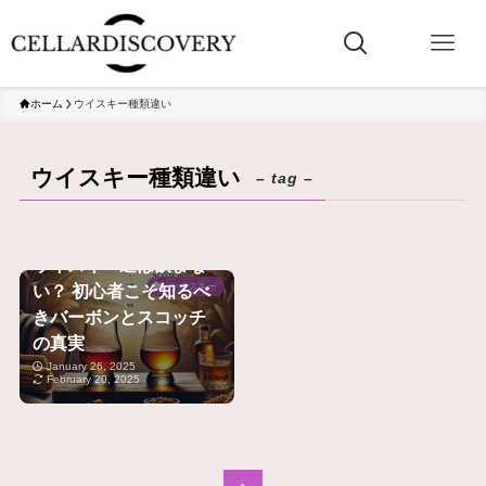
ホーム
ウイスキー種類違い
ウイスキー種類違い
– tag –
ウイスキー通は飲まな
い？ 初心者こそ知るべ
ウイスキー
きバーボンとスコッチ
の真実
January 26, 2025
February 20, 2025