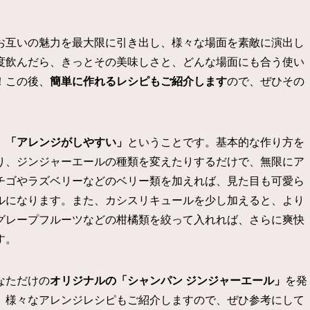
お互いの魅力を最大限に引き出し、様々な場面を素敵に演出し
度飲んだら、きっとその美味しさと、どんな場面にも合う使い
！この後、
簡単に作れるレシピもご紹介します
ので、ぜひその
、
「アレンジがしやすい」
ということです。基本的な作り方を
り、ジンジャーエールの種類を変えたりするだけで、無限にア
チゴやラズベリーなどのベリー類を加えれば、見た目も可愛ら
ルになります。また、カシスリキュールを少し加えると、より
グレープフルーツなどの柑橘類を絞って入れれば、さらに爽快
す。
なただけの
オリジナルの「シャンパン ジンジャーエール」
を発
、様々なアレンジレシピもご紹介しますので、ぜひ参考にして