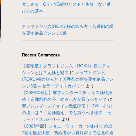
楽しめる！OK・NG飲料リストと失敗しない選
び方の基本
クラフトジン六(ROKU)桜の飲み方！芳香剤の噂
を覆す絶品アレンジ3選
Recent Comments
【春限定】クラフトジン六（ROKU）桜エディ
ションとは？定価と魅力
に
クラフトジン六
(ROKU)桜の飲み方！芳香剤の噂を覆す絶品アレ
ンジ3選 – セラーディスカバリー
より
【2026年最新】響ブレンダーズチョイス価格推
移｜定価割れの今、売るべきか買うべきか？
に
響ブレンダーズチョイス徹底評価｜17年・JHと
の違いは？「定価越え」でも買うべき理由 – セ
、
ラーディスカバリー
より
【2025年版】ジョニーウォーカーのおすすめ全
7種を徹底比較！初心者から愛好家まで必見の選