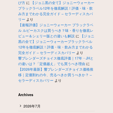
び方
に
【ジョニ黒の全て】ジョニーウォーカー
ブラックラベル12年を徹底解説！評価・味・飲
み方までわかる完全ガイド – セラーディスカバ
リー
より
【速報評価】ジョニーウォーカー ブラックラベ
ル ルビーカスクは買うべき？味・香りを徹底レ
ビュー＆シェリー版との違いも解説
に
【ジョニ
黒の全て】ジョニーウォーカーブラックラベル
12年を徹底解説！評価・味・飲み方までわかる
完全ガイド – セラーディスカバリー
より
響ブレンダーズチョイス徹底評価｜17年・JHと
の違いは？「定価越え」でも買うべき理由
に
【2026年最新】響ブレンダーズチョイス価格推
移｜定価割れの今、売るべきか買うべきか？ –
セラーディスカバリー
より
Archives
2026年7月