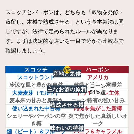
スコッチとバーボンは、どちらも「穀物を発酵・
蒸留し、木樽で熟成させる」という基本製法は同
じですが、法律で定められたルールが異なりま
す。まずは決定的な違いを一目で分かる比較表で
確認しましょう。
スコッチ
VS
バーボン
産地と気候
スコットランド
アメリカ
冷涼な風と豊かな自然
乾燥と激しい寒暖差
コーン
主なお酒の原料
51%超
大麦麦芽（モルト）
トウモロコシ主体
麦本来の甘みと奥深さ
コーン特有の強い甘み
熟成させる樽
使い込まれた中古樽
内側を焦がした新樽
シェリーやバーボンの空
炎で焦がした真新しいオ
き樽
ーク
味わいの特徴
煙（ピート）＆フルーツ
バニラ＆キャラメル