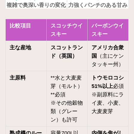
複雑で奥深い香りの変化
力強くパンチのある甘み
比較項目
スコッチウイ
バーボンウイ
スキー
スキー
主な産地
スコットラン
アメリカ合衆
ド（英国）
国
（主にケン
タッキー州）
主原料
**水と大麦麦
トウモロコシ
芽（モルト）
51%以上
必須
**必須
※副原料にラ
※その他穀物
イ麦、小麦、
類（グレー
大麦麦芽
ン）も許可
熟成樽のルー
容量700L以
内側を焦がし