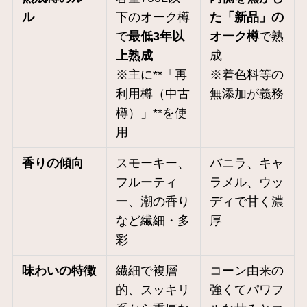
ル
下のオーク樽
た「新品」の
で
最低3年以
オーク樽
で熟
上熟成
成
※主に**「再
※着色料等の
利用樽（中古
無添加が義務
樽）」**を使
用
香りの傾向
スモーキー、
バニラ、キャ
フルーティ
ラメル、ウッ
ー、潮の香り
ディで甘く濃
など繊細・多
厚
彩
味わいの特徴
繊細で複層
コーン由来の
的、スッキリ
強くてパワフ